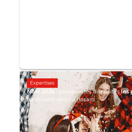
Expertises
Noël 2026
: pourquoi les dispositifs
les
ne doivent rien au hasard