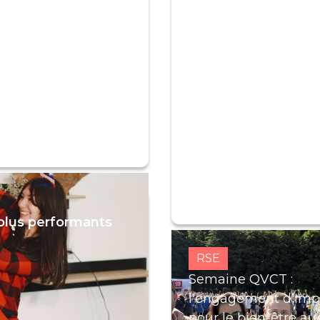
 plus performants
RSE
Semaine QVCT :
l'engagement d'Imp
pour le bien-être au