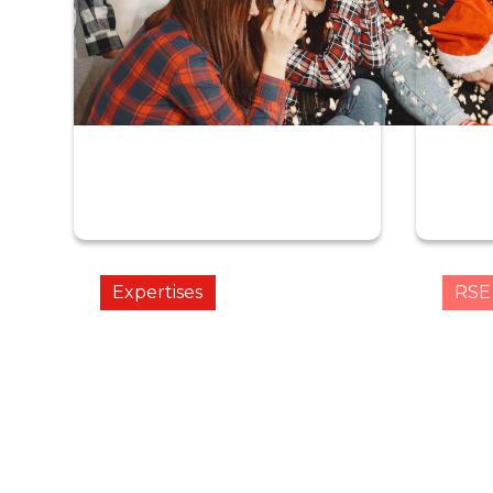
Expertises
RSE
Activation out-store :
ISM 
pourquoi les marques
Perf
doivent
aller au-delà du
terra
point de vente
pour
envi
performer ?