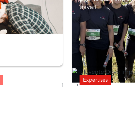
travail
Expertises
1
Belgium :
Télévente Drive : co
ormance sur le
ventes après les né
in et
engagement
ronnemental