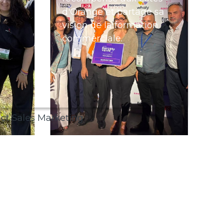
d'Orange et partage sa
vision de la formation
commerciale.
mment accélérer la distribution et les
gociations commerciales ?