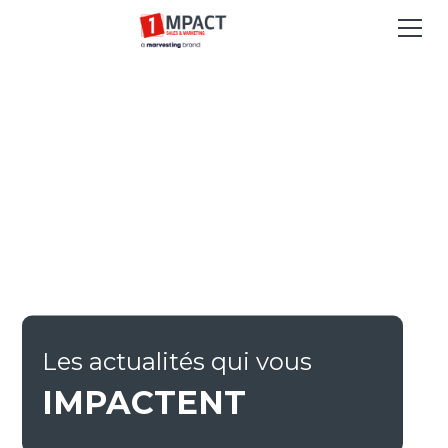
Les actualités qui vous
IMPACTENT