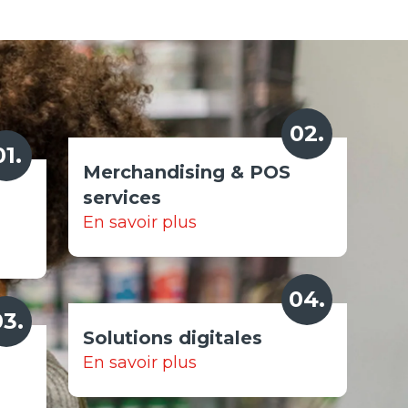
02.
01.
Merchandising & POS
services
En savoir plus
04.
03.
Solutions digitales
En savoir plus