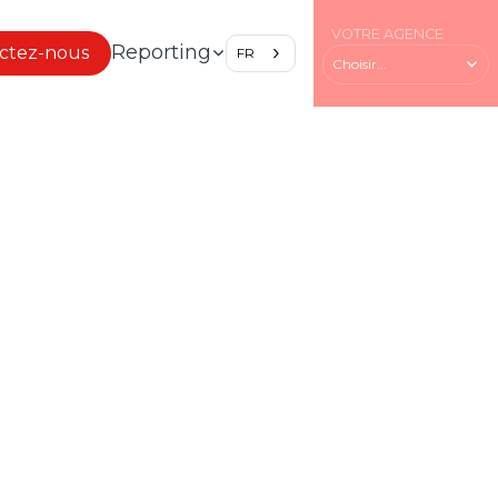
VOTRE AGENCE
Reporting
ctez-nous
FR
Choisir...
CANALE,
 QUOTIDIEN