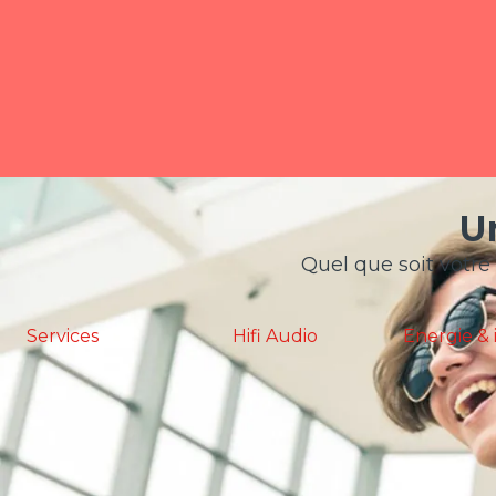
U
Quel que soit votre 
Hifi Audio
Energie & industrie
PEM/