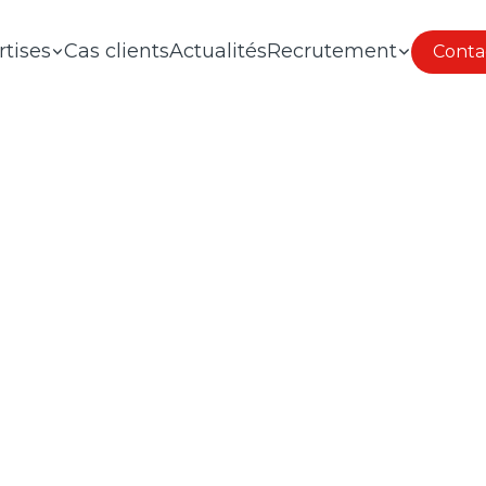
rtises
Cas clients
Actualités
Recrutement
Conta
AGENCE MARKETING OMNI
E STRATÉGIQUE DE VOTRE