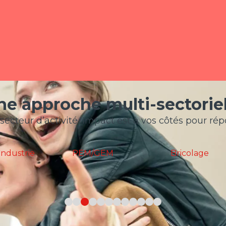
ne approche multi-sectoriel
secteur d’activité, Impact est à vos côtés pour ré
GEM
Bricolage
High-Tech