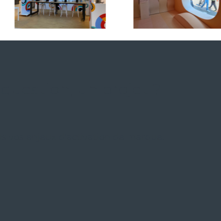
question, un projet ?
 vos enjeux d’activation de marque.