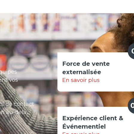
Force de vente
équipes
externalisée
ent vos
En savoir plus
ts de contact
en au-delà,
Expérience client &
É
vénementiel