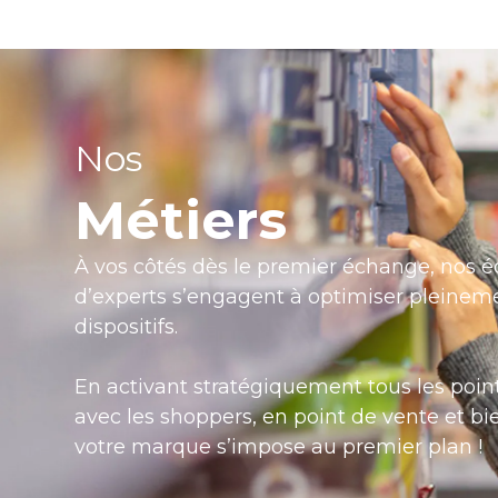
Nos
Métiers
À vos côtés dès le premier échange, nos 
d’experts s’engagent à optimiser pleinem
dispositifs.
En activant stratégiquement tous les poin
avec les shoppers, en point de vente et bi
votre marque s’impose au premier plan !