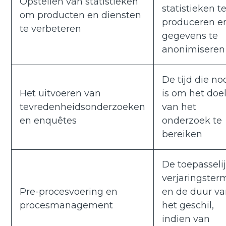
Opstellen van statistieken
statistieken t
om producten en diensten
produceren e
te verbeteren
gegevens te
anonimiseren
De tijd die no
Het uitvoeren van
is om het doe
tevredenheidsonderzoeken
van het
en enquêtes
onderzoek te
bereiken
De toepasseli
verjaringster
Pre-procesvoering en
en de duur v
procesmanagement
het geschil,
indien van