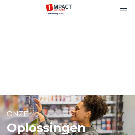
UW DAGELIJKSE PARTNER
VOOR
OMNICHANNEL
FIELDMARKETING
ONZE
Oplossingen