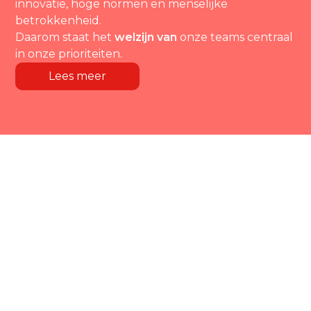
innovatie, hoge normen en menselijke
betrokkenheid.
Daarom staat het
welzijn van
onze teams centraal
in onze prioriteiten.
Lees meer
+Meer dan 200 actieve klanten
profiteren elke dag van onze
expertise