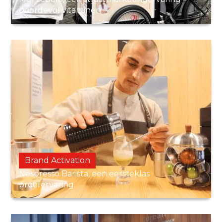
boordevol vitaminen
Brand Activation
Nespresso Barista, een eersteklas
proefervaring